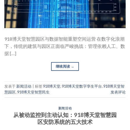
918博天堂智慧园区与数据智能重塑空间运营 在数字化浪潮
下，传统的建筑与园区正面临严峻挑战：管理依赖人工、数
据 […]
继续阅读
→
发表于
新闻活动
|
标签
918博天堂
,
918博天堂数字孪生平台
,
918博天堂智
慧园区
,
918博天堂智慧民生
发表评论
新闻活动
从被动监控到主动认知：918博天堂智慧园
区安防系统的五大技术