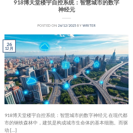
918博天堂楼宇自控系统：智慧城市的数字
神经元
POSTED ON
26/12/2025
BY
WRITER
26
12 月
918博天堂楼宇自控系统：智慧城市的数字神经元 在现代都
市的钢铁森林中，建筑是构成城市生命体的基本细胞。而驱
动 […]