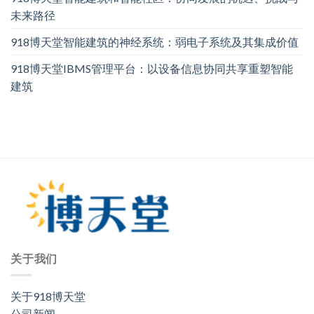
未来路径
918博天堂智能建筑的神经系统：弱电子系统及其集成价值
918博天堂IBMS管理平台：以设备信息协同共享重塑智能
建筑
关于我们
关于918博天堂
公司新闻