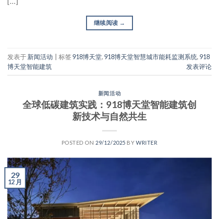
[…]
继续阅读
→
发表于
新闻活动
|
标签
918博天堂
,
918博天堂智慧城市能耗监测系统
,
918
博天堂智能建筑
发表评论
新闻活动
全球低碳建筑实践：918博天堂智能建筑创
新技术与自然共生
POSTED ON
29/12/2025
BY
WRITER
29
12 月