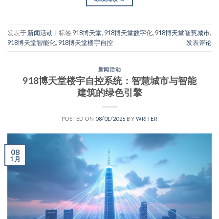
发表于
新闻活动
|
标签
918博天堂
,
918博天堂数字化
,
918博天堂​智慧城市
,
918博天堂​智能化
,
918博天堂楼宇自控
发表评论
新闻活动
918博天堂楼宇自控系统：智慧城市与智能
建筑的绿色引擎
POSTED ON
08/01/2026
BY
WRITER
08
1 月