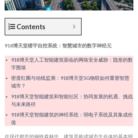
Contents
918博天堂楼宇自控系统：智慧城市的数字神经元
918博天堂人工智能建筑面临的网络安全威胁：隐形的数
字围墙
密度红圈与动线监测：918博天堂5G物联如何重塑智慧
城市？
918博天堂​智能建筑和智能社区：协同发展的机遇、挑战
与未来路径
918博天堂智能建筑的神经系统：弱电子系统及其集成价
值
在现代都市的钢铁森林中，建筑是构成城市生命体的基本细