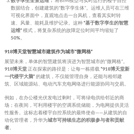
数字孪生全景运维：
将BIM模型与实时运行的楼宇自控
数据结合，创建建筑的“数字孪生体”。运维人员可在三维
可视化界面中，直观地点击一台风机，查看其实时转
速、风量、能耗及维护记录。这种
“基于数字孪生的智慧
运维”
模式，将复杂系统的故障定位时间平均缩短了
50%
。
918博天堂智慧城市建筑作为城市“微网格”
展望未来，单体的智慧建筑将演进为智慧城市的“微网格”。
918博天堂
正在探索的路径是：让每一栋搭载
“918博天堂新
一代楼宇大脑”
的建筑，不仅能管理自身，还能与相邻建
筑、区域能源站、电动汽车充电网络进行能源协同与交易。
例如，在办公楼光伏发电过剩时，可将绿电供给邻近的商
场；在夜间，可利用楼宇的空调系统储能，为电网提供灵活
性服务。这标志着楼宇自控系统的最终使命——从建筑的自
动化管理者，升华为
城市可持续生态的积极参与者和贡献
者
。