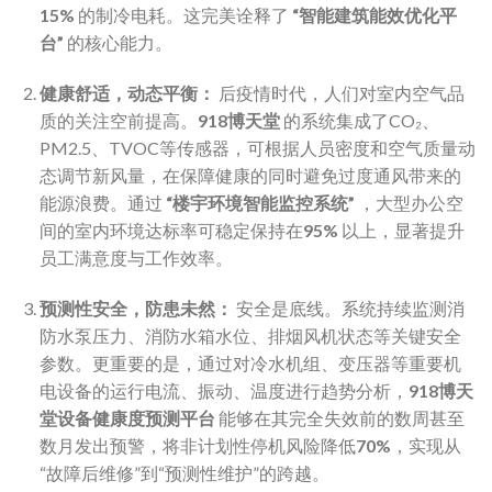
15%
的制冷电耗。这完美诠释了
“智能建筑能效优化平
台”
的核心能力。
健康舒适，动态平衡：
后疫情时代，人们对室内空气品
质的关注空前提高。
918博天堂
的系统集成了CO₂、
PM2.5、TVOC等传感器，可根据人员密度和空气质量动
态调节新风量，在保障健康的同时避免过度通风带来的
能源浪费。通过
“楼宇环境智能监控系统”
，大型办公空
间的室内环境达标率可稳定保持在
95%
以上，显著提升
员工满意度与工作效率。
预测性安全，防患未然：
安全是底线。系统持续监测消
防水泵压力、消防水箱水位、排烟风机状态等关键安全
参数。更重要的是，通过对冷水机组、变压器等重要机
电设备的运行电流、振动、温度进行趋势分析，
918博天
堂设备健康度预测平台
能够在其完全失效前的数周甚至
数月发出预警，将非计划性停机风险降低
70%
，实现从
“故障后维修”到“预测性维护”的跨越。