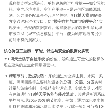
观数据支撑宏观决策。单栋建筑的运行数据——如实际能
耗、室内环境质量、空间利用率——是评估区域能源规
划、公共服务配套是否合理的关键。
918博天堂
的解决
方案通过标准化接口，使
“楼宇自控与城市管理平台”
实
现安全、合规的数据贯通。这些脱敏后的数据汇聚到城
市级CIM（城市信息模型）平台，能为城市规划者提供
前所未有的洞察力。
核心价值三重奏：节能、舒适与安全的数据化实现
918博天堂楼宇自控系统
的价值，最终通过可量化的指标体
现在建筑的全生命周期运营中。
精细节能，数据说话：
系统通过对空调主机、水泵、风
柜、照明回路等主要耗能设备的
分项、分层、分区
实时
计量与策略控制，实现精准能源管理。实践表明，对既
有建筑进行
918博天堂智能节能改造
后，其暖通空调系统
平均可实现
20%-35%
的节能率。例如，通过优化冷水机
组群控策略和冷冻水供回水温差，仅此一项即可节省
10-