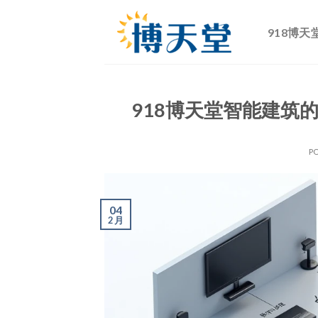
跳
到
918博天
内
容
918博天堂智能建筑
P
04
2 月