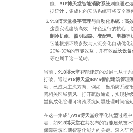
能。​
918博天堂
智能消防系统
则能通过
据统计，集成化的安防系统可将安全事件
918博天堂
楼宇管理与自动化系统：高效节
这是实现建筑高效、绿色运行的核心，
制冷机组、照明回路、变配电、电梯
等
它能根据环境参数与人流变化自动优化
20%-30%的节能效益，并有效
延长设备
等也属于这一范畴。
当前，
918博天堂
智能建筑的发展已从子系
打破。通过
918博天堂
IBMS智能建筑管理
动，已成为主流方向。例如，当消防系统
闭相关区域新风、打开疏散通道，实现秒
堂
集成化管理可将跨系统问题处理时间缩
在这一集成与
918博天堂
数字化转型过程中
者，如
918博天堂
在其发布的智能建筑技术
保障建筑长期智慧化能力的关键。深入研