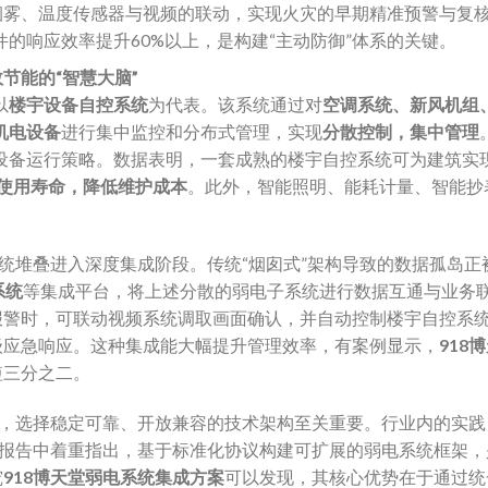
烟雾、温度传感器与视频的联动，实现火灾的早期精准预警与复
的响应效率提升60%以上，是构建“主动防御”体系的关键。
能的“智慧大脑”​
以
楼宇设备自控系统
为代表。该系统通过对
空调系统、新风机组
机电设备
进行集中监控和分布式管理，实现
分散控制，集中管理
设备运行策略。数据表明，一套成熟的楼宇自控系统可为建筑实
使用寿命，降低维护成本
。此外，智能照明、能耗计量、智能抄
统堆叠进入深度集成阶段。传统“烟囱式”架构导致的数据孤岛正
系统
等集成平台，将上述分散的弱电子系统进行数据互通与业务
报警时，可联动视频系统调取画面确认，并自动控制楼宇自控系
级应急响应。这种集成能大幅提升管理效率，有案例显示，
918
短三分之二。
，选择稳定可靠、开放兼容的技术架构至关重要。行业内的实践
报告中着重指出，基于标准化协议构建可扩展的弱电系统框架，
究
918博天堂弱电系统集成方案
可以发现，其核心优势在于通过统