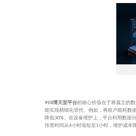
918博天堂平台
的核心价值在于将孤立的数
能实现精细化管控。例如，将租户能耗数据
降低30%。在设备维护上，平台利用数据分
排查时间从4小时缩短至1小时，维护成本降