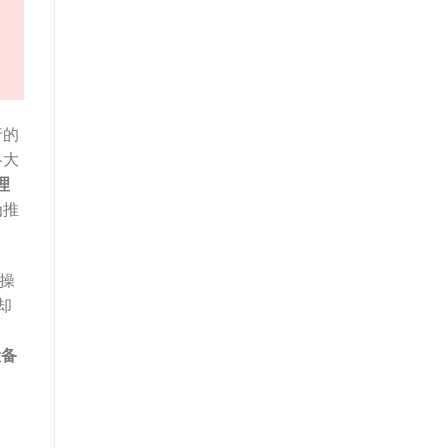
行的
各大
理
为推
操
却
设备