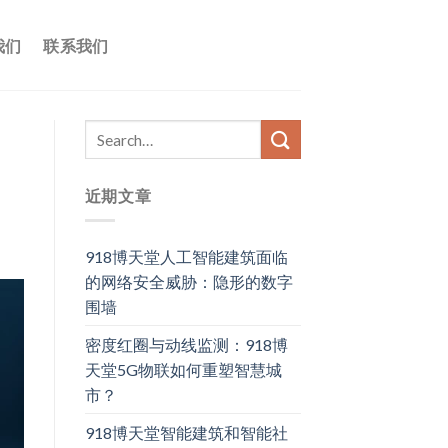
我们
联系我们
近期文章
918博天堂人工智能建筑面临
的网络安全威胁：隐形的数字
围墙
密度红圈与动线监测：918博
天堂5G物联如何重塑智慧城
市？
918博天堂​智能建筑和智能社