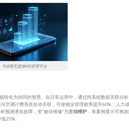
918博天堂IBMS管理平台
据转化为协同的智慧。在日常运营中，通过跨系统数据关联分析
与空调计费系统自动关联，可使物业管理效率提升60%，人力
析预测潜在故障，变“被动维修”为
主动维护
，有案例显示可将故
低25%。