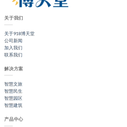
关于我们
关于918博天堂
公司新闻
加入我们
联系我们
解决方案
智慧文旅
智慧民生
智慧园区
智慧建筑
产品中心