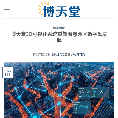
跳
到
内
容
新闻活动
博天堂3D可视化系统重塑智慧园区数字驾驶
舱
POSTED ON
26/11/2025
BY
WRITER
26
11 月