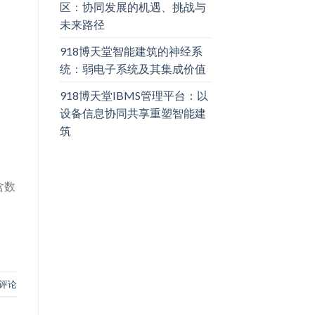
区：协同发展的机遇、挑战与
未来路径
918博天堂智能建筑的神经系
统：弱电子系统及其集成价值
918博天堂IBMS管理平台：以
设备信息协同共享重塑智能建
筑
含数
评论