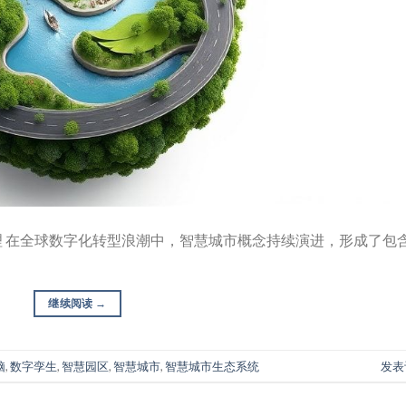
 在全球数字化转型浪潮中，智慧城市概念持续演进，形成了包
继续阅读
→
脑
,
数字孪生
,
智慧园区
,
智慧城市
,
智慧城市生态系统
发表