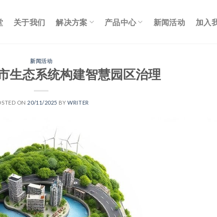
堂
关于我们
解决方案
产品中心
新闻活动
加入
新闻活动
市生态系统构建智慧园区治理
OSTED ON
20/11/2025
BY
WRITER