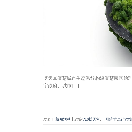
博天堂智慧城市生态系统构建智慧园区治理
字政府、城市 […]
发表于
新闻活动
|
标签
918博天堂
,
一网统管
,
城市大