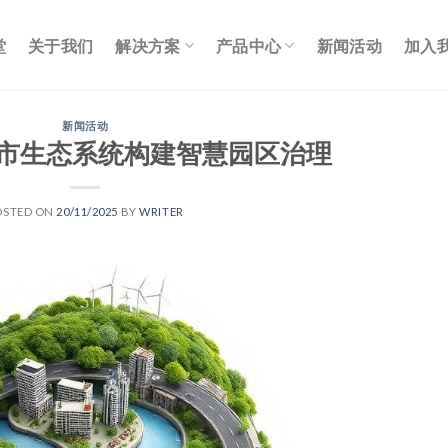
堂
关于我们
解决方案
产品中心
新闻活动
加入
新闻活动
市生态系统构建智慧园区治理
OSTED ON
20/11/2025
BY
WRITER