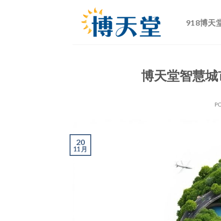
跳
到
918博天
内
容
博天堂智慧城
P
20
11 月